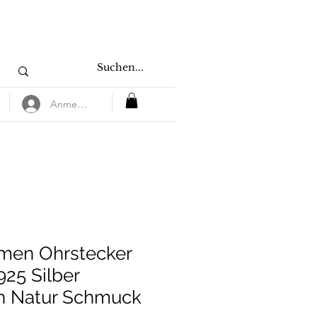
Anmelden
men Ohrstecker
925 Silber
h Natur Schmuck