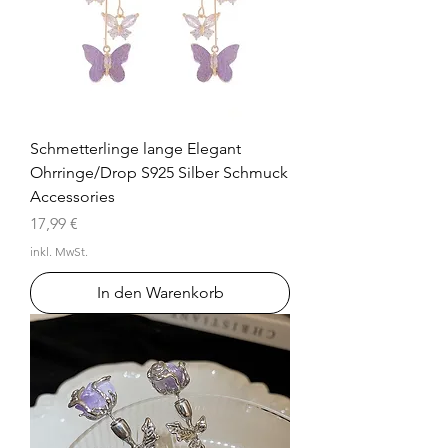
Schmetterlinge lange Elegant
Ohrringe/Drop S925 Silber Schmuck
Accessories
Preis
17,99 €
inkl. MwSt.
In den Warenkorb