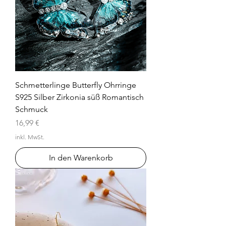
Schmetterlinge Butterfly Ohrringe
S925 Silber Zirkonia süß Romantisch
Schmuck
Preis
16,99 €
inkl. MwSt.
In den Warenkorb