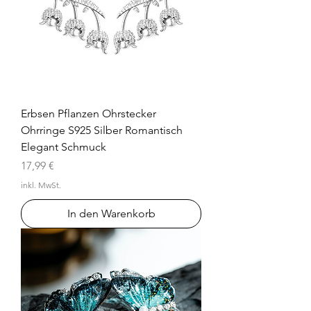
Erbsen Pflanzen Ohrstecker
Ohrringe S925 Silber Romantisch
Elegant Schmuck
Preis
17,99 €
inkl. MwSt.
In den Warenkorb