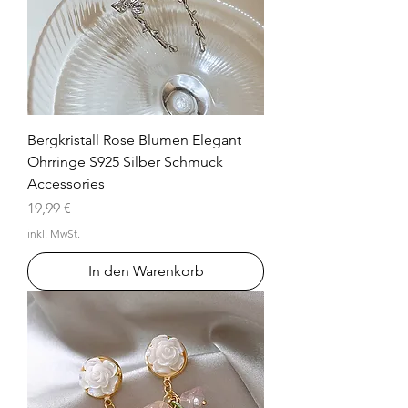
Bergkristall Rose Blumen Elegant
Ohrringe S925 Silber Schmuck
Accessories
Preis
19,99 €
inkl. MwSt.
In den Warenkorb