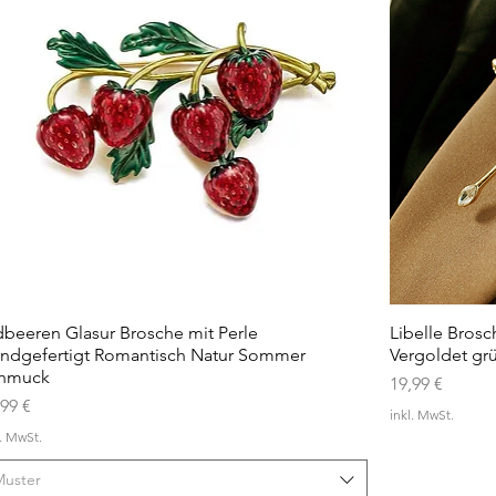
dbeeren Glasur Brosche mit Perle
Schnellansicht
Libelle Brosc
ndgefertigt Romantisch Natur Sommer
Vergoldet grü
hmuck
Preis
19,99 €
is
,99 €
inkl. MwSt.
l. MwSt.
Muster