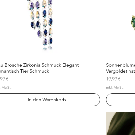
au Brosche Zirkonia Schmuck Elegant
Schnellansicht
Sonnenblumen
mantisch Tier Schmuck
Vergoldet na
is
Preis
,99 €
19,99 €
l. MwSt.
inkl. MwSt.
In den Warenkorb