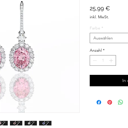
Preis
25,99 €
inkl. MwSt.
Farbe
*
Auswählen
Anzahl
*
In