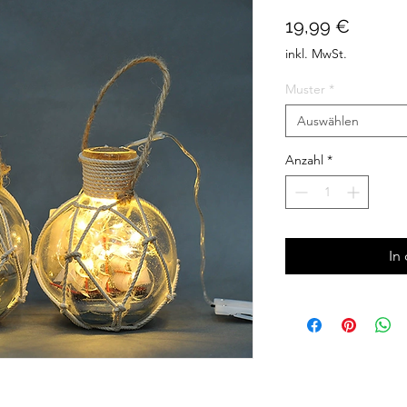
Preis
19,99 €
inkl. MwSt.
Muster
*
Auswählen
Anzahl
*
In