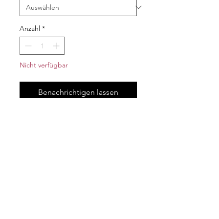
Anzahl
*
Nicht verfügbar
Benachrichtigen lassen
Modellschiff, Segelschiff mit LED
Lichterkette
Material: Holz, Seile, Tuch
Besonderheit: Mit LED Lichterkette
Impressum
AGB
Widerrufsrecht
Datenschutz