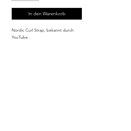
In den Warenkorb
Nordic Curl Strap, bekannt durch
YouTube.
Es sind auch viele andere Übungen
möglich.
Farbe:Schwarz
Material: Schaum, PVE
Impressum
AGB
Widerrufsrecht
Datenschutz
Widerruf