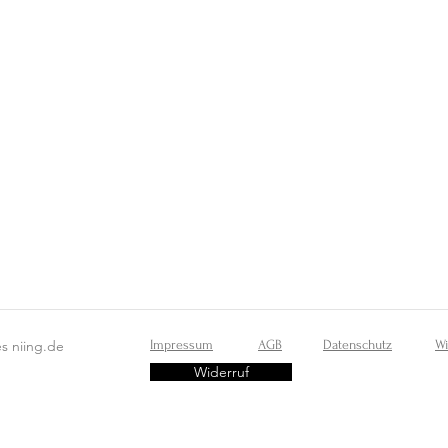
s niing.de
Impressum
AGB
Datenschutz
Wi
Widerruf