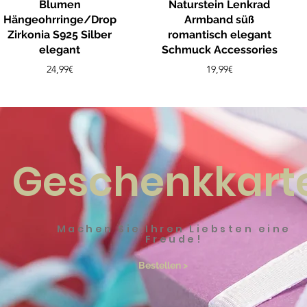
Blumen
Naturstein Lenkrad
Hängeohrringe/Drop
Armband süß
Zirkonia S925 Silber
romantisch elegant
elegant
Schmuck Accessories
Preis
Preis
24,99€
19,99€
Geschenkkart
Machen Sie Ihren Liebsten eine
Freude!
Bestellen >