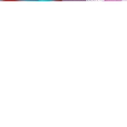
 & nichts mehr verpassen
Nachname
Ich habe die
Datenschutzerklärung zur
B
Kenntnis genommen.
Datenschutz
Senden